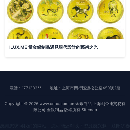
ILUX.ME 當金銀制品遇見現代設計的藝術之光
電話：1771383**
地址：上海市閔行區滬松公路450號2層
Copyright © 2026
www.dnnc.com.cn
金銀制品
上海創今達貿易有
限公司
金銀制品
版權所有
Sitemap
感谢您访问我们的网站，您可能还对以下资源感兴趣：辽阳犹春