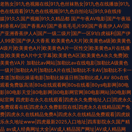
老熟女|91九色视频在线|91九色丝袜熟女|91九色在线播放|91九
色在线观看|91九色在线视频|91九色自拍论坛|91久9在线传
媒|91久久国产视频|91久久精品都
国产午夜AV电影|国产午夜福
利香蕉AV|国产香蕉AV|国产香蕉毛毛片99|国产香蕉伊人AV|国
产亚洲香蕉伊人A|国产一级二级片|国产一区91白虎福利|国产伊
人99爱|国产伊人大香蕉
欧美黄色A大片|欧美黄色a级|欧美黄色
A级片|欧美黄色A片|欧美黄色A片一区性交|欧美黄色a片在线播
放|欧美黄色A片中文字幕|欧美黄色A区|欧美黄色A永久免费|欧
美黄色VA片
加勒比av网站|加勒比av在线电影|加勒比A级黄色
一级片|加勒比A片|加勒比A片在线|加勒比不卡AV|加勒比不卡一
本道|加勒比操逼电影|加勒比操逼日韩|加勒比成人AV
80s在线
观看免费版高清|80s在线观看网|80s在线看|80ys电影网|80电
影|80电影天堂|80电影网|80电影网官网|80电影网站|80电影网
站官网
四虎影在永久在线观看|四虎永久免费地址入口|四虎永久
免费观看在线|四虎永久免费影院在线|四虎永久在线精品国产免
费|四虎永久在线精品免费A|四虎永久在线精品免费观看|四虎娱
乐永久地址www|四虎最新2025入口地址|四库影院永久国产精
品
av成人经典网址大全|AV成人精品国产网址|AV成人精品网