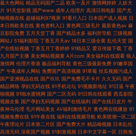
最大色网站
精品无码国产二品
欧美一及片
激情网婷婷
人妖大
片
91天堂影视
国产www
成年人伦理片
高清日韩电影
国产尤
物视频在线
超碰福利97视屏
91看片入口
日本国产成人视频
日
本日韩欧美在线
黄色资料入口
黄色网三级毛片
最新黄色av
麻
豆影院免费
五月天堂丁香
国产精品水多
福利所导航
三级视频
网站J
51福利影院
丁香五月天av
18日本三级全黄
乱伦天堂
国
产在线短视频
丁香五月丁香婷婷
91精品又
爱豆传媒下载
丁香
九月国产主播
美女网站视频黄
A片com
美女福利在线观看
狼人
激情网
伦理片香港
极品福利导航
黄色三级最新免费
91嫩草国
产
午夜成年人网站
免费国产高清视频
91草莓
丝瓜视频污成人
国产亚洲视品在线
国产玖玖
国产免费毛不卡片
久久无码
国产
精品网络
孕妇无码在线
91手机论坛
91视频新地址
91日逼
午夜
啪视频
91啪水蜜桃网
国产二区无码
91日韩在线观看
西瓜影院
视频全集
国产孕妇无码视频
国产在线福利
国产在线日皮片
午
夜神马伦理
毛片网站美女
AV福利激情毛片
黄色网在线播放
91
视频免费在线
91午夜在线
福利在线视频导航
欧美喷潮一区二区
午夜理论片
日本第二片区
国产免费大片
精品呦视频
日本乱伦
高清无码
深夜国产视频
91刺激视频
日本中文字幕一区
日韩免