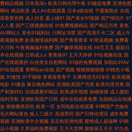
费精品视频
日本高清v
欧美日韩伦理午夜
91碰超免费
亚洲色图
网站
精品欧美
成人AV在线观看
日本a级在线
干露脸熟女
在线
观看黄色网
成人抖音
爰上碰91
国产美女91视频
国产情侣片
97
人人看
国产三级视频在线
91免费视频精品
国产精品另类
黄色
AV网站人
黄色91福利社
污网址18禁
国产高清不卡二区
成人午
夜视频免费
欧美激情福利网
国产青青青草
91草逼视频
免费看
片日韩
午夜视频福利免费
国产嫩草视频在线
69叉叉叉
最新日
本在线视频
日韩成人a
青青操91
五月天婷婷
91短视频在线
国
产在线观看的
白丝美女自慰网站
91福利免费视频
加勒比91AV
91在线观看
黄网站av在线
国产视频
狠狠擼狠狠擼
91桃色小视
频
91激情
91干啪啪
青青操青青干
主播诱惑无码专区
欧美视频
电影
91播放
麻豆桃色网站
亚洲欧美国产另类
欧美伦理另类
国
产刺激对白
在线观看91精品
欧美成年视频
操碰操揉
成人微拍
福利导航
亚洲欧美国产日韩
成年在线观看免费
岛国精品在线播
放
狠狠撸第四色
欧美一页
女同电影在线观看
91网国产尤物在
毛片网站黄色
狼人三级片
高清男同
国产日韩伦理淫
成年免费
视频
亚洲欧美中文视频
东京热亚洲色图
蜜桃成人超碰网
91精
品小视频
久草福利免费视影
五月天堂网
狠狠操五月天
91九色