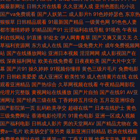
频最新网址
日韩大片在线看
久久亚洲人成
亚州色图乱伦小说
网 九九热精品视频 黄色日逼视频 性爱福利视频 操逼视频不卡 另类激情AV
国产va免费观看
国产人妖第二
成人影片h
91色婷婷瑟色
东京热
狠狠草
日韩精品观看
91最新国产精品
一级黄色网
91色色人妻
天堂AV11 91素人在线观看 丰满少妇AV 美女极品探花 天天操B日韩无码 白洁
都市激情婷婷
91精品国产91
云涩福利在线导航
91视色
午夜福
利在线网站
91直播
91处女
伊人网青青草
国产又爽又黄又无
久
福利视频 九一精品 日韩精品一级 伊人网玖玖久 www插com 韩国美女做爱
草福利资源网
东方成人在线
国产一级免费大片
成年免费视频网
站
国产在线播放网站
亚洲日本视频
淫淫网网
成人影视国产在
人人乐人人妻 一本道丁香影院 成人91 欧美色图小va 伊人午夜理论 超碰福利
线
深夜福利网址
欧美在线免费看
日夜夜欧美
国产大片中文字
幕
国产片91
操久婷婷
91视频你懂得
黄色三级片毛片
免费电影
97 久草黄色 日本污污视频 日日干天天日 国产ass 色午夜影院啪啪 AV国际电
片
日韩欧美爱爱
成人亚洲区
欧美性16
成人色情黄片在线
在线
观看亚洲精品
国产热综合
久草网视频在线看
午夜精品网影院
影网站 黑丝av2558 五月天色导航 超碰在线免费公开 欧美福利影院 午夜福
伦理片完整版
黄视网站在线播放
国产片自拍
国产在线91
AV亚
洲网址
国产经典三级在线
丁香婷婷五月综合
五月花亚洲综合
利视频久草 91资源共享视频 国产日韩欧美初夜 人人操B 91wz 国产成人论坛
国产影院第一页
乱码欧美孕交
超碰在线艹
日本在线护士
黄色
三级免费网址
香港电影伦理片
91黄色电影
亚洲一区成人视频
日本美女操逼 91福利老湿机 国产成人内射 青青草好吊 51国产视频自拍 成人
国产福利电影
日韩成人影片
男的天堂网AV
国产精品尤物在
免
费a一毛片
欧美肠交扩张另类
最新亚洲日韩精品
欧美在线视频
A级视频 美女被男人侵犯 午夜男女AV 99热大香蕉 国产少萝视频麻豆 熟妇一
免费黄色网址在线
主播第一页
丁香五月网
性爱东京热
草逼视