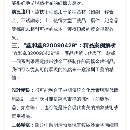
能很好地呈現藝術品的細節與層次。
廣泛適用
：該技術可應用于多種基材（如銅、鋅合
金、不銹鋼等）上，使得大型工藝品、擺件、紀念品
等都能以相對可控的成本，獲得頂級的黃金視覺效
果。
三、 “鑫和鑫820090429”：精品案例解析
“鑫和鑫820090429”這一產品代號，代表了一款或
一個系列采用電鍍絨沙金工藝制作的高檔金銀制品。
我們可以從其可能展現的特點來一窺深圳工藝的精
髓：
設計精良
：很可能融合了中國傳統文化元素與現代簡
約設計，造型既可能是寓意吉祥的擺件（如貔貅、
鼎、如意等），也可能是符合現代審美的抽象藝術或
實用禮品。
工藝精湛
：圖片中應能清晰展現電鍍絨沙金均勻細膩