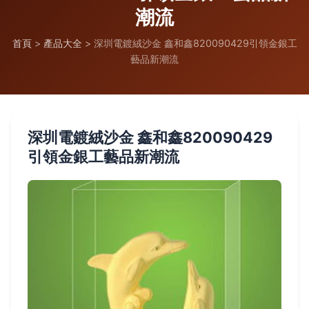
潮流
首頁
>
產品大全
>
深圳電鍍絨沙金 鑫和鑫820090429引領金銀工
藝品新潮流
深圳電鍍絨沙金 鑫和鑫820090429
引領金銀工藝品新潮流