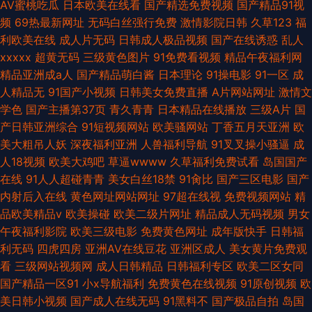
AV蜜桃吃瓜
日本欧美在线看
国产精选免费视频
国产精品91视
频
69热最新网址
无码白丝强行免费
激情影院日韩
久草123
福
利欧美在线
成人片无码
日韩成人极品视频
国产在线诱惑
乱人
xxxxx
超黄无码
三级黄色图片
91免费看视频
精品午夜福利网
精品亚洲成a人
国产精品萌白酱
日本理论
91操电影
91一区
成
人精品无
91国产小视频
日韩美女免费直播
A片网站网址
激情文
学色
国产主播第37页
青久青青
日本精品在线播放
三级A片
国
产日韩亚洲综合
91短视频网站
欧美骚网站
丁香五月天亚洲
欧
美大粗吊人妖
深夜福利亚洲
人兽福利导航
91叉叉操小骚逼
成
人18视频
欧美大鸡吧
草逼wwww
久草福利免费试看
岛国国产
在线
91人人超碰青青
美女白丝18禁
91肏比
国产三区电影
国产
内射后入在线
黄色网址网站网址
97超在线视
免费视频网站
精
品欧美精品v
欧美操碰
欧美二级片网址
精品成人无码视频
男女
午夜福利影院
欧美三级电影
免费黄色网址
成年版快手
日韩福
利无码
四虎四房
亚洲AV在线豆花
亚洲区成人
美女黄片免费观
看
三级网站视频网
成人日韩精品
日韩福利专区
欧美二区女同
国产精品一区91
小x导航福利
免费黄色在线视频
91原创视频
欧
美日韩小视频
国产成人在线无码
91黑料不
国产极品自拍
岛国