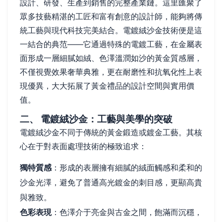
設計、研發、生產到銷售的完整產業鏈。這里匯聚了
眾多技藝精湛的工匠和富有創意的設計師，能夠將傳
統工藝與現代科技完美結合。電鍍絨沙金技術便是這
一結合的典范——它通過特殊的電鍍工藝，在金屬表
面形成一層細膩如絨、色澤溫潤如沙的黃金質感層，
不僅視覺效果奢華典雅，更在耐磨性和抗氧化性上表
現優異，大大拓展了黃金禮品的設計空間與實用價
值。
二、 電鍍絨沙金：工藝與美學的突破
電鍍絨沙金不同于傳統的黃金鍛造或鍍金工藝。其核
心在于對表面處理技術的極致追求：
獨特質感
：形成的表層擁有細膩的絨面觸感和柔和的
沙金光澤，避免了普通高光鍍金的刺目感，更顯高貴
與雅致。
色彩表現
：色澤介于亮金與古金之間，飽滿而沉穩，