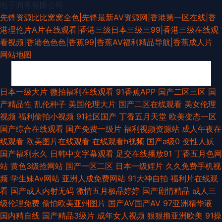
电子商务有限公司
先锋资源比比窝窝全色|先锋最新AV资源网|香港第一区在线|香
港理伦片A片在线观看|香港三级日本三级三99|香港三级在线观
看视频|香港色色色|香蕉99|香蕉AV福利精品导航|香蕉成人片
网站地图
岛国网址 色五月丁香综合网 国产视频第69页 日本精品ay无码 丝袜足交综合
日本一级大片
微拍福利在线观看
91香蕉APP
国产二区三区
国
产精品性
乱伦种子
美国伦理大片
国产二区在线观看
美女伦理
性爱福利 91欧美性爱 日韩操B 亚洲综合小说网 91色se 国产AV含羞草 麻豆
视频
福利偷拍小视频
91社区国产
丁香五月天堂
欧美变态一区
国产综合在线观看
国产免费一级片
福利视频资源站
成人午夜在
AV影院 免费的av网站 欧韩午夜视频 91黑丝自慰 AV传媒在线播放 操逼视频
线观看
欧美图片在线观看
在线观看h视频
国产a级0
变性人妖
国产福利永久
日韩中文字幕观看
足交在线播放91
丁香五月色网
A 成人草www 久草影片 欧美另类人与兽 欧美色色欧美 欧美色图另类图片
站
黄色3级抢网站
国产一区二区
日本一级婬片
久久免费手机视
频
学生妹Av网站
亚洲人成免费网站
91大神自拍
福利片在线观
超碰狠狠 国产欧美日韩日逼 男人午夜剧场 日韩伦理在线观看 91av福利 成人
看
国产成人内射无码
激情五月极品婷婷
国产剧情精品
成人三
级伦理免费
偷怕欧美亚州图片
国产AV国产AV
97亚洲精华液
国产 偷牌自拍另类 91无码超碰爱搞 亚洲伊人大香蕉 九九久久香蕉草 亚洲淫
国内精自线
国产精品3级片
成年女人视频
狠狠撸亚洲欧美
91操