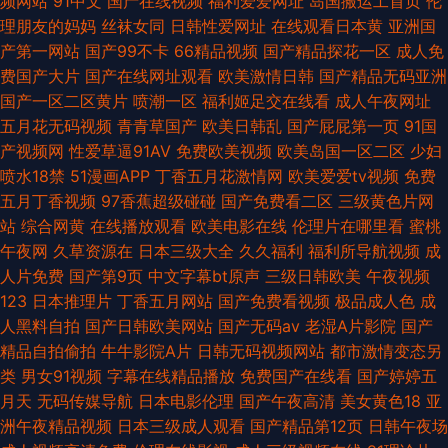
频网站
91中文
国产在线视频
福利爱爱网址
岛国搬运工首页
伦
理朋友的妈妈
丝袜女同
日韩性爱网址
在线观看日本黄
亚洲国
产第一网站
国产99不卡
66精品视频
国产精品探花一区
成人免
费国产大片
国产在线网址观看
欧美激情日韩
国产精品无码亚洲
国产一区二区黄片
喷潮一区
福利姬足交在线看
成人午夜网址
五月花无码视频
青青草国产
欧美日韩乱
国产屁屁第一页
91国
产视频网
性爱草逼91AV
免费欧美视频
欧美岛国一区二区
少妇
喷水18禁
51漫画APP
丁香五月花激情网
欧美爱爱tv视频
免费
五月丁香视频
97香蕉超级碰碰
国产免费看二区
三级黄色片网
站
综合网黄
在线播放观看
欧美电影在线
伦理片在哪里看
蜜桃
午夜网
久草资源在
日本三级大全
久久福利
福利所导航视频
成
人片免费
国产第9页
中文字幕bt原声
三级日韩欧美
午夜视频
123
日本推理片
丁香五月网站
国产免费看视频
极品成人色
成
人黑料自拍
国产日韩欧美网站
国产无码av
老湿A片影院
国产
精品自拍偷拍
牛牛影院A片
日韩无码视频网站
都市激情变态另
类
男女91视频
字幕在线精品播放
免费国产在线看
国产婷婷五
月天
无码传媒导航
日本电影伦理
国产午夜高清
美女黄色18
亚
洲午夜精品视频
日本三级成人观看
国产精品第12页
日韩午夜场