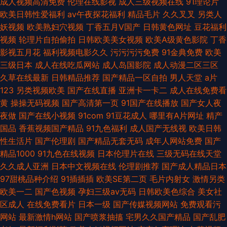
成人视频高清免费
伦理在线影视
成人三级视频在线
91理论片
欧美日韩性爱福利
av午夜探花福利
精品毛片
久久叉叉
另类人
妖视频
欧美熟妇穴视频
丁香五月V国产
日韩黄色网址
豆花福利
视频
轮理片自拍偷拍
日韩欧美美女视频
欧美A级黄色影院
丁香
影视五月花
福利视频电影久久
污污污污免费
91金典免费
欧美
三级日本
成人在线吃瓜网站
成人岛国影院
成人动漫二区三区
久草在线最新
日韩精品推荐
国产精品一区自拍
男人天堂
a片
123
另类视频欧美
国产在线直播
亚洲卡一卡二
成人在线免费看
黄
操操无码视频
国产高清第一页
91国产在线播放
国产女人夜
夜做
国产在线小视频
91com
91豆花成人
哪里有A片网址
精产
国品
香蕉视频国产精品
91九色福利
成人国产无线视
欧美日韩
性生活片
国产伦理剧
国产精品无套无码
成年人网站免费
国产
精品1000
91九色在线视频
日本伦理片在线
三级无码在线天堂
久久成人亚洲
日本中文视频在线
伦理剧推荐
国产成人精品日本
97甜桃品种介绍
91插插插
欧美SE第二页
毛片内射女
激情另类
欧美一二
国产色视频
孕妇三级av无码
日韩欧美色综合
美女社
区成人
在线免费看片
日本一级
国产传媒视频网站
免费观看污
网站
最新激情h网站
国产喷浆抽搐
宅男久久国产精品
国产乱肥