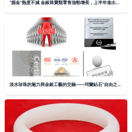
“掘金”熱度不減 金銀珠寶類零售強勁增長，上半年進出口總額創三年新高
淡水珍珠的魅力與金銀工藝的交融——珂蘭鉆石“自由之愛”長鏈項鏈評析