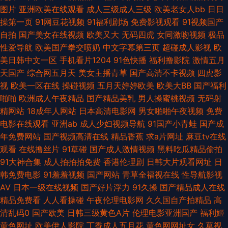
图片
亚洲欧美在线观看
成人三级成人三级
欧美老女人bb
日日
观看 AV激情导航 国产AB高清 色宗合社区 91成人在线初夜 俺去也影院 精品
操第一页
91网豆花视频
91福利剧场
免费影视观看
91视频国产
自拍
国产美女在线视频
欧美又大
无码四虎
女同激吻视频
极品
思思久久 人妻精品系列 香蕉视频黄下载 91看频 超碰大青青97 韩国无码黄
性爱导航
欧美国产拳交喷奶
中文字幕第三页
超碰成人影视
欧
美日韩中文一区
手机看片1204
91色快播
福利撸影院
激情五月
欧美精品乱 亚洲色色狼456 岛国操逼片 日本精品VA网站 97精品色情 豆花视
天国产
综合网五月天
美女主播青草
国产高清不卡视频
四虎影
视
欧美一区在线
操碰视频
五月天婷婷欧美
欧美大BB
国产福利
频久久 蜜桃成熟网站 女同自慰网站 尤物色情 av福利网址 欧洲TV一区 成人
啪啪
欧洲成人午夜精品
国产精品美乳
男人操蜜桃视频
无码射
精网站
18成年人网站
日本高清电影网
男女啪啪午夜视频
免费
网站立即观看 久草精品系列 色资源网 91黄色链接 国产精品伊人 久草成人网
电影在线观看
亚洲ab
成人少妇视频导航
91国产小青蛙
国产成
年免费网站
国产视频高清在线
精品香蕉
求a片网址
麻豆tv在线
人人超碰人人鲁 大香蕉午夜福利 老司机香蕉久久 亚洲影院老司机V 操逼视
观看
在线撸丝片
91草碰
国产成人激情视频
黑料吃瓜精品偷拍
91大神合集
成人拍拍拍免费
香港伦理剧
日韩大片观看网址
日
频不卡 老湿无码 日韩二级色色视频 91国产夜色猫 成人深夜福利导航 久草精
韩免费电影
91羞羞视频
国产网站
青草全福视在线
性导航影视
AV
日本一级在线视频
国产好片浮力
91久操
国产精品成人在线
品资源 人妻美少妇 91无码超碰爱搞 国产精品淫秽视频 欧美地址一二三 偷拍
精品免费看
人人看操碰
午夜伦理电影网
久久国自产拍精品
高
清乱码0
国产欧美
日韩三级黄色A片
伦理电影亚洲国产
福利姬
福利 91观看在线网站 传媒在线入口 久久国在 日韩激情网址 最新日韩欧美A
黄色网址
欧美伊人影院
丁香成人五月花
黄色网网址女
久草视