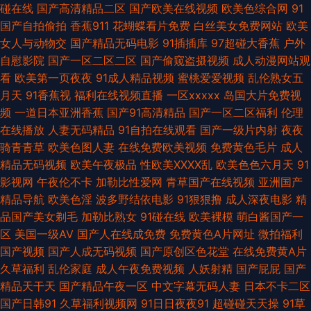
碰在线
国产高清精品二区
国产欧美在线视频
欧美色综合网
91
淫成人 97色色影院 久久一品熟妇 91AV国产精品 韩日激情av 无码转区 伊人
国产自拍偷拍
香蕉911
花蝴蝶看片免费
白丝美女免费网站
欧美
女人与动物交
国产精品无码电影
91插插库
97超碰大香蕉
户外
成人电影 91视频导航 AV操艹久艹 神马影院午夜限制 91n91c 97午夜剧场场
自慰影院
国产一区二区二区
国产偷窥盗摄视频
成人动漫网站观
看
欧美第一页夜夜
91成人精品视频
蜜桃爱爱视频
乱伦熟女五
国模宾馆自拍 蜜桃伊人超碰桃色 五月天综合色色 在线夜间视频91 WWW97
月天
91香蕉视
福利在线视频直播
一区xxxxx
岛国大片免费视
频
一道日本亚洲香蕉
国产91高清精品
国产一区二区福利
伦理
干 岛国av免费 黄色网网址 欧美∨a在线 日本A√视频 91视频在线看 国产精品
在线播放
人妻无码精品
91自拍在线观看
国产一级片内射
夜夜
骑青青草
欧美色图人妻
在线免费欧美视频
免费黄色毛片
成人
网址 三级日本黑人 亚州另类春色小说 www国产噜噜 国产第113页 久久视频
精品无码视频
欧美午夜极品
性欧美ⅩⅩⅩⅩ乱
欧美色色六月天
91
影视网
午夜伦不卡
加勒比性爱网
青草国产在线视频
亚洲国产
A片欧美 亚洲成人WWW 97色亚洲 国产精品情侣自拍 久草老司机在线 日韩
精品导航
欧美色淫
波多野结依电影
91狠狠撸
成人深夜电影
精
品国产美女剃毛
加勒比熟女
91碰在线
欧美裸模
萌白酱国产一
日日操 亚洲视频一区91 浮力瑟瑟麻豆影院 狠狠曰天天做 青娱乐999 天天日
区
美国一级AV
国产人在线成免费
免费黄色A片网址
微拍福利
国产视频
国产人成无码视频
国产原创区色花堂
在线免费黄A片
批 av人人草 第一AV福利网 黑丝视频 麻豆91巨炮 午夜福利网成人 97涩在线
久草福利
乱伦家庭
成人午夜免费视频
人妖射精
国产屁屁
国产
精品天干天
国产精品午夜一区
中文字幕无码人妻
日本不卡二区
资源网 国产精品在线 久草资源站 欧美情色图文 午夜福利96 亚洲性爱另类
国产日韩91
久草福利视频网
91日日夜夜91
超碰碰天天操
91草