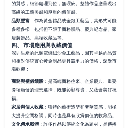
的質感，細節處理到位，無瑕疵。整體作品應呈現出
高級的工藝美感和厚重的價值感。
品類豐富
：作為黃金禮品或金銀工藝品，其形式可能
多種多樣，包括但不限于商務贈品、慶典紀念品、家
居裝飾品、高端收藏品等。
四、 市場應用與收藏價值
深圳生產的此類電鍍絨沙金工藝品，因其卓越的品質
和相對傳統實心黃金制品更具競爭力的價格，深受市
場歡迎：
商務與禮儀饋贈
：是高端商務往來、企業慶典、重要
獎項頒發的理想選擇，既能彰顯尊貴，又蘊含美好祝
福。
家居與個人收藏
：獨特的藝術造型和奢華質感，能極
大提升空間格調，同時也是具有欣賞價值的收藏品。
文化傳承載體
：許多作品以傳統文化為題材，是傳播