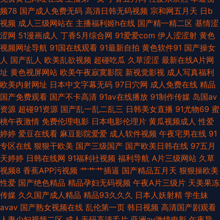
频78
国产成人免费无码
高清日韩无码视频
宗和网五月天
日b
区二区视频 www99草草草 玖玖大香蕉老司机 午夜av电影院 99re超碰 韩日
视频
成人三级网站在
主播福利姬h在线
国产精一精二区
基情涩
涩网
51漫画成人
丁香5月综合网
91爱爱com
伊人涩涩射
黄色
操逼无码 欧洲亚洲日本 亚洲综合28p 丁香五月官网 欧洲亚洲午夜 91极品网
视频网址导航
91国在线观看
91最新自拍
黄色软件91
国产操女
人
国产乱人
欧美乱欲视频
超碰吃瓜
久草涩涩
最新在线A片网
站 国产观看 欧美中字 成人午夜福利影院 欧美妞干网 97色色网址 国语不卡
址
黄色视屏网站
欧美午夜寂寞影院
新视觉影视
成人写真福利
欧美内射网址
日本中文字幕无码
97日穴网
成人免费在线
精品
肏屄视频 人妖激情 www人人肏 亚洲草逼网站 国产欧美伊人 影音先锋女人
国产免费观看
国产不卡高清
91av在线播放
91制作传媒
岛国av
资源
超碰91资源
国产乱一乱二乱三
日韩美女直播
91尤物69
蜜
成人 抖阴蜜桃 人人艹人人摸 天天拍液夜拍 AV超碰在线 日韩AV成人网
桃午夜激情
免费伦理电影
日本电影伦理片
黄瓜视频成人
性爱
婷婷
爱豆在线看
麻豆影院爱爱
成人软件视频
午夜宅男在线
91
专区在线
狠狠干欧美
国产三级国产
国产欧美日韩在线
97五月
天婷婷
日韩在线网
91福利社视频
福利导航
A片三级网站
久草
视频8
香蕉APP污视频
艹艹艹插逼
国产精品五月天
狠狠操欧美
性爱
国产绝色精品
精品孕妇无码视频
午夜A片三级片
天美果冻
传媒
久久国产成人精品
精品93久久久
日本人妖射精
学生妹
avav
国产熟女视频在线
乱伦第一页
韩日视频
高清国产剧观看
人妻少妇视频二区
成人无码高清毛片
亚洲av激情电影
午夜导