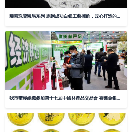
臻泰珠寶駿馬系列 馬到成功白銀工藝擺飾，匠心打造的藝術珍品
我市積極組織參加第十七屆中國林產品交易會 喜獲金銀獎21項