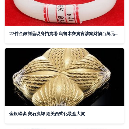
27件金銀制品現身拍賣場 烏魯木齊貪官涉案財物百萬元起拍
金銀璀璨 寶石流輝 絕美西式化妝盒大賞