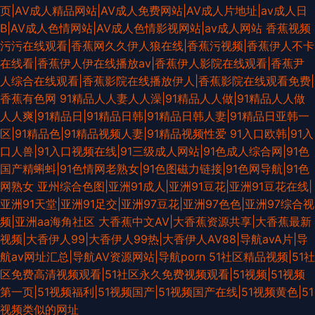
页|AV成人精品网站|AV成人免费网站|AV成人片地址|av成人日
B|AV成人色情网站|AV成人色情影视网站|av成人网站
香蕉视频
污污在线观看|香蕉网久久伊人狼在线|香蕉污视频|香蕉伊人不卡
在线看|香蕉伊人伊在线播放av|香蕉伊人影院在线观看|香蕉尹
人综合在线观看|香蕉影院在线播放伊人|香蕉影院在线观看免费|
香蕉有色网
91精品人人妻人人澡|91精品人人做|91精品人人做
人人爽|91精品日|91精品日韩|91精品日韩人妻|91精品日亚韩一
区|91精品色|91精品视频人妻|91精品视频性爱
91入口欧韩|91入
口人兽|91入口视频在线|91三级成人网站|91色成人综合网|91色
国产精蝌蚪|91色情网老熟女|91色图磁力链接|91色网导航|91色
网熟女
亚州综合色图|亚洲91成人|亚洲91豆花|亚洲91豆花在线|
亚洲91天堂|亚洲91足交|亚洲97豆花|亚洲97色色|亚洲97综合视
频|亚洲aa海角社区
大香蕉中文AV|大香蕉资源共享|大香蕉最新
视频|大香伊人99|大香伊人99热|大香伊人AV88|导航avA片|导
航av网址汇总|导航AV资源网站|导航porn
51社区精品视频|51社
区免费高清视频观看|51社区永久免费视频观看|51视频|51视频
第一页|51视频福利|51视频国产|51视频国产在线|51视频黄色|51
视频类似的网址