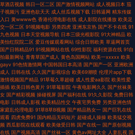
草酒店视频
韩日一区二区
国产激情视频网站
成人视频日本
茄
97超碰96超碰 超碰在线中文字幕 国产嫖妓自拍 九九国模色图 亚洲影院午夜
子视频污
亚洲色欲天天
成人丝瓜视频下载
日韩逼网
精东传媒
入口
黄wwww色
香港伦理电影在线
成人影院在线播放
欧美足
AV 97色色资源网 成人两性影院 国产偷自拍 久久青青草 欧州午夜影院 三级
交一区二区
91视频电影
另类四虎
亚洲东京热
国产不卡在线
91
九色视频
日本天堂视频导航
日本三级光棍影院
91大神精品
欧
片免费国产 香焦视频 91N网站在线观 97人妻色色 老司机午夜网 日韩色黄网
美怡红院院二区
爱豆传媒观看网站
综合日韩欧美
草逼网首页
国产日韩精品91
91视频网站在线
69性影院
福利资源在线
91自
无码三级日韩 伊人久操综合在线 AV无码福利导航 豆花官网免费进入 狠狠干
拍最新网址
青青草国产成人
黄色岛国网站
欧美一xxxxx
欧美
gayv
91色情激情网
中国韩国日本高清
国产国产一区
亚洲欧洲
哦日本 久久青青草 偷拍网亚洲 91传媒在线视频 97色色综合 操丝袜美腿人妻
成人
日韩在线
久久国产影视综合
欧美69潮喷
伦理片app下载
激情视频国产精品
91草莓久草超碰
成人性爱aa影院
欧美性爱
国产成人内射 男人的天堂色导航 日韩H小电影 午夜免费在线观看 91N视频网
插插
欧美日韩色黄片
91草莓影院
午夜电影网久久
国产丝袜美
女
国产精彩视频
操碰视屏
国产福利在线
91久久影院
免费日韩
z 狼人综合网 日韩色色网站 亚洲国产精华 91次园 a含羞草无码视 国产天天
电影
日韩成人影视
欧美精品性交
午夜宅男免费
另类亚洲色情
家庭乱伦理电影
91草B草B视频
国产精品熟女一
国产巨乳在线
干在线 免费成人福利 青娱乐999 婷婷成人网导航 伊人黄色视频 WWW操逼
观看
四虎免费91
国内精品无码短片
超碰成人操操
欧美猛交视
频
西瓜影院在线观看
欧美做受日韩
国产在线一
国产原创视频
com 国产探花传媒 玖草aⅴ视频 欧日韩123 日韩无码福利导航 91色伦理 成人
在线
国产视频高清
国产丝袜一区
黄色av网址大全
人妻乱视
国