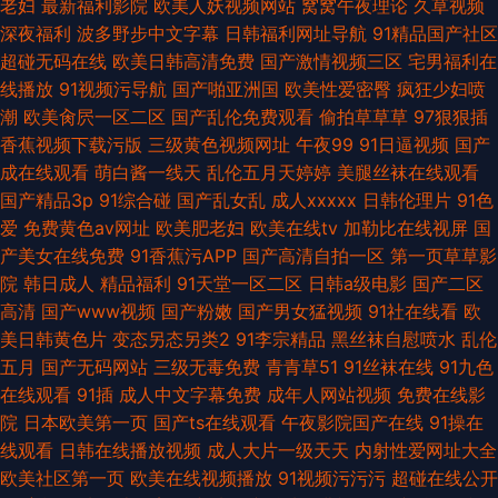
老妇
最新福利影院
欧美人妖视频网站
窝窝午夜理论
久草视频
深夜福利
波多野步中文字幕
日韩福利网址导航
91精品国产社区
超碰无码在线
欧美日韩高清免费
国产激情视频三区
宅男福利在
线播放
91视频污导航
国产啪亚洲国
欧美性爱密臀
疯狂少妇喷
潮
欧美肏屄一区二区
国产乱伦免费观看
偷拍草草草
97狠狠插
香蕉视频下载污版
三级黄色视频网址
午夜99
91日逼视频
国产
成在线观看
萌白酱一线天
乱伦五月天婷婷
美腿丝袜在线观看
国产精品3p
91综合碰
国产乱女乱
成人xxxxx
日韩伦理片
91色
爱
免费黄色av网址
欧美肥老妇
欧美在线tv
加勒比在线视屏
国
产美女在线免费
91香蕉污APP
国产高清自拍一区
第一页草草影
院
韩日成人
精品福利
91天堂一区二区
日韩a级电影
国产二区
高清
国产www视频
国产粉嫩
国产男女猛视频
91社在线看
欧
美日韩黄色片
变态另态另类2
91李宗精品
黑丝袜自慰喷水
乱伦
五月
国产无码网站
三级无毒免费
青青草51
91丝袜在线
91九色
在线观看
91插
成人中文字幕免费
成年人网站视频
免费在线影
院
日本欧美第一页
国产ts在线观看
午夜影院国产在线
91操在
线观看
日韩在线播放视频
成人大片一级天天
内射性爱网址大全
欧美社区第一页
欧美在线视频播放
91视频污污污
超碰在线公开