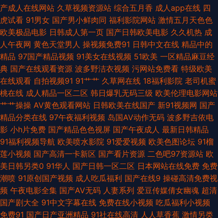
产成人在线网站
久草视频资源站
综合五月香
成人app在线
四
在线不卡 国产在线视频91 老司机福利av 亚洲图色16区 a片人与兽www 豆
虎试看
91男女
国产男小鲜肉同
福利影院网站
激情五月天色色
欧美极品电影
日韩成人第一页
国产日韩欧美电影
久久机热
成
花最新网站 黄色网大全 男人午夜网站 婷婷好色五月天 91人人草人人 www
人午夜网
黄色天堂男人
操视频免费91
日韩中文在线
精品中的
精品
97国产精品视频
91美女在线视频
51欧美
一区精品麻豆经
狠狠干 国产91电影 黄色激情久久 日韩性爱自拍 在线视频撸 97涩综合 超碰
典
国产在线观看资源
波多野洁衣视频
污网站免费看
特级欧美
在线观看
自拍视频91
91艹艹
久草网在线
18福利影院
老司机蜜
网—福利电影 欧美色噜噜网 午夜福利7 97超碰青青 超碰色婷婷 国产视频第
桃在线
成人精品一区二区
韩日爆乳无码三级
欧美伦理电影网站
艹艹操操
AV黄色观看网站
日韩欧美在线国产
新91视频网
国产
20页 欧美性交DVD 香蕉视频禁18 91蜜桃四区 肏草碰91 国产精品在线 美女
精品分类在线
97午夜福利视频
岛国AV动作无码
波多野吉依电
影
小h片免费
国产精品色色视屏
国产午夜成人
最新日韩精品
抠逼视频 日韩有码三上 亚洲色图动漫 91尤物白虎 成人柠檬导航 蜜桃91网
91福利视频导航
欧美喷水影院
91爱爱视频
欧美色图论坛
91榴
莲小视频
国产高清一卡新区
国产看片资源
二色吧97资源站
欧
色色思思 在线奇米666 超碰人人超碰 久草國產視頻 欧洲综合色 午夜导航 91
美日韩另类0
91华人
国产日韩一区二区
日本网站在线免费
免费
潮喷
91原创国产视频
成人吃瓜福利
国产在线9
操碰高清免费视
久久草 变态另类第4页 国产尤物在线三区 日本一本视频 在线91爆菊深喉 AV
频
午夜电影全集
国产AV无码
人妻系列
爱豆传媒倩女幽魂
超清
国产剧大全
91中文字幕在线
免费在线小视频
吃瓜福利小视频
性爱区 国产精品成品人品 男人的天堂网页 日韩成人无码A片 自慰视频在线
免费91
国产日产亚洲精品
91社在线高清
人人草香蕉
激情另类