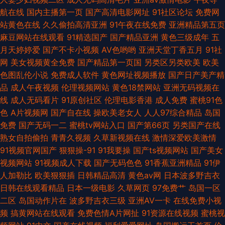
航在线
国内主播第一页
国产高清电影网址
91社区论坛
免费网
站黄色在线
久久偷拍高清亚洲
91午夜在线免费
亚洲精品第五页
麻豆网站在线观看
91精选国产
国产精品亚洲
黄色三级成年
五
月天婷婷爱
国产不卡小视频
AV色哟哟
亚洲天堂丁香五月
91社
网
美女视频黄全免费
国产精品第一页国
另类区另类欧美
欧美
色图乱伦小说
免费成人软件
黄色网址视频播放
国产日产美产精
品
成人午夜视频
伦理视频网站
黄色18禁网站
亚洲无码视频在
线
成人无码看片
91原创社区
伦理电影香港
成人免费
蜜桃91色
色
A片视频网
国产自在线
操欧美老女人
人人97综合精品
岛国
免费
国产无码一二
蜜桃tv网站入口
国产第66页
另类国产在线
熟女自拍偷拍
青青久视频
久草新视频在线
激情深爱欧美激情
91视频官网国产
狠狠操-91
91我要操
国产ts视频网站
国产美女
视频网站
91视频成人下载
国产无码色色
91香蕉亚洲精品
91伊
人加勒比
欧美狠狠插
日韩精品高清
黄色av网
日本波多野吉衣
日韩在线观看精品
日本一级电影
久草网页
97免费艹
岛国一区
二区
岛国动作片在
波多野吉衣三级
亚洲AV一卡
在线免费小视
频
搞黄网站在线观看
免费色情A片网扯
91资源在线视频
蜜桃视